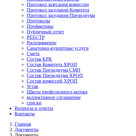
Протокол зазесания комиссии
Протокол заседания Комитета
Протокол заседания Президиума
Протоколы
Профактивы
Публичный отчет
РЕЕСТР
Распоряжение
Санаторно-курортные услуги
Смета
Состав КРК
Состав Комитета ХРОП
Состав Президиума СМП
Состав Президиума ХРОП
Состав комиссий ХРОП
Устав
Школа профсоюзного актива
коллективное соглашение
списки
Вопросы и ответы
Контакты
Главная
Документы
Строка
Документы